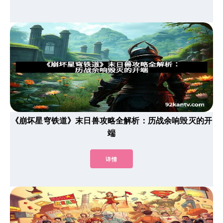
《崩坏星穹铁道》末日兽攻略全解析：历战余响毁灭的开
端
详情